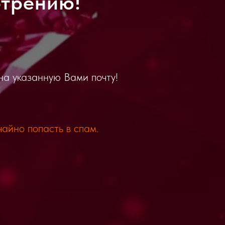
отрению!
на указанную Вами почту!
чайно попасть в спам.