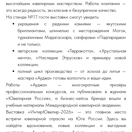
высочайшим ювелирным мастерством. Работы компании —
это всегда редкость, эксклюзив и безупречное качество.
На стенде №17 гости выставки смогут увидеть:
украшения с редкими камнями — якутскими
бриллиантами, шпинелью с месторождения Могок,
турмалинами Мадагаскара, сапфирами «Падпараджа»
и не только;
авторские коллекции «Терракотта», «Хрустальная
мечта», «Наследие Этрусков» и премьеру новой
коллекции;
полный цикл производства — от эскиза до литья —
мастера «Ауджа» готовы воплотить и ваши идеи.
Работы «Ауджа» — многократные призёры
профессиональных конкурсов, их публиковали в журнале
«Ювелирная Россия», а бизнес-кейсы бренда вошли в
учебные материалы Международной ювелирной академии.
Выставка «ИнтерЮвелир-2026» — это главное место
встречи ювелирной отрасли на Юге России. Здесь вы
найдёте вдохновение, новые коллекции и выгодные