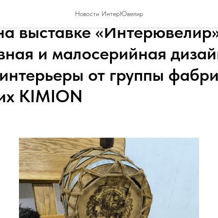
леска бриллиантов и само
Новости ИнтерЮвелир
на выставке «Интерювелир
вная и малосерийная дизай
 интерьеры от группы фабри
их KIMION