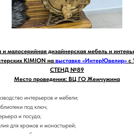
 и малосерийная дизайнерская
мебель и интерь
стерских KIMION на
выставке «ИнтерЮвелир»
с 
СТЕНД №89
Место проведения: ВЦ ГО Жемчужина
изводство интерьеров и мебели;
блиотеки под ключ;
ерьера и посуда;
елия для храмов и монастырей;