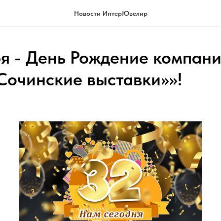
Новости ИнтерЮвелир
ря - День Рождение компан
очинские выставки»»!