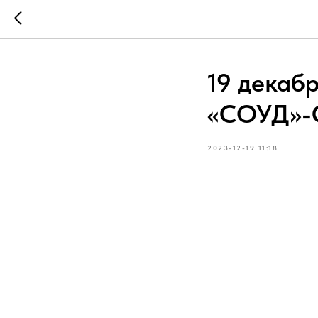
19 декаб
«СОУД»-С
2023-12-19 11:18